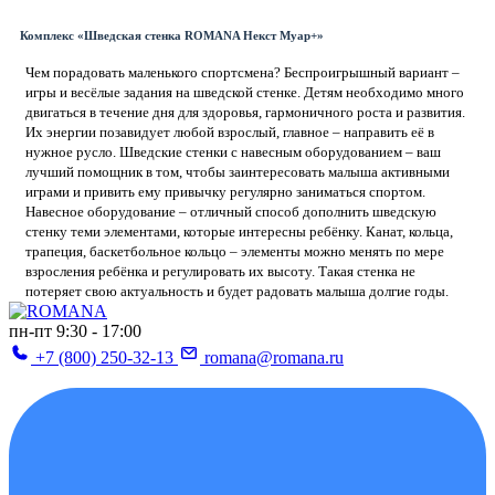
Комплекс «Шведская стенка ROMANA Некст Муар+»
Чем порадовать маленького спортсмена? Беспроигрышный вариант –
игры и весёлые задания на шведской стенке. Детям необходимо много
двигаться в течение дня для здоровья, гармоничного роста и развития.
Их энергии позавидует любой взрослый, главное – направить её в
нужное русло. Шведские стенки с навесным оборудованием – ваш
лучший помощник в том, чтобы заинтересовать малыша активными
играми и привить ему привычку регулярно заниматься спортом.
Навесное оборудование – отличный способ дополнить шведскую
стенку теми элементами, которые интересны ребёнку. Канат, кольца,
трапеция, баскетбольное кольцо – элементы можно менять по мере
взросления ребёнка и регулировать их высоту. Такая стенка не
потеряет свою актуальность и будет радовать малыша долгие годы.
пн-пт 9:30 - 17:00
+7 (800) 250-32-13
romana@romana.ru