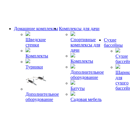
Домашние комплексы
Комплексы для дачи
Шведские
Спортивные
Сухие
стенки
комплексы для
бассейны
дачи
Комплекты
Сухие
Комплекты
бассей
Турники
Дополнительное
Шарик
оборудование
для
сухого
бассей
Батуты
Дополнительное
оборудование
Садовая мебель