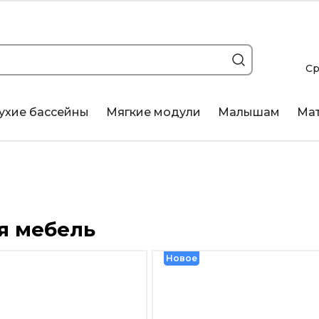
Ср
ухие бассейны
Мягкие модули
Малышам
Ма
я мебель
Новое
Новое