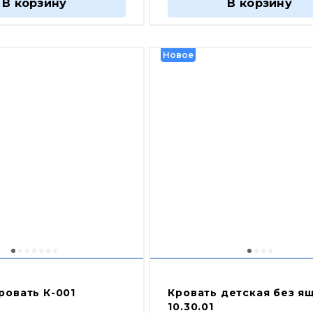
В корзину
В корзину
Новое
Новое
ровать К-001
Кровать детская без я
10.30.01