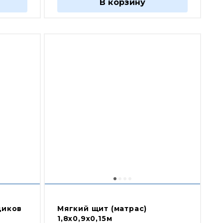
В корзину
щиков
Мягкий щит (матрас)
1,8х0,9х0,15м