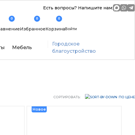
Есть вопросы? Напишите нам:
0
0
0
авнение
Избранное
Корзина
Войти
Городское
ты
Мебель
благоустройство
СОРТИРОВАТЬ:
ПО ЦЕНЕ
Новое
Новое