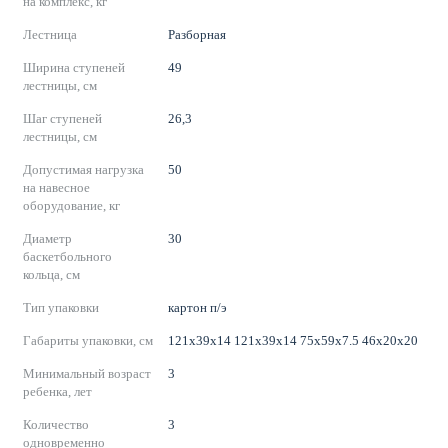
на комплекс, кг
Лестница
Разборная
Ширина ступеней
49
лестницы, см
Шаг ступеней
26,3
лестницы, см
Допустимая нагрузка
50
на навесное
оборудование, кг
Диаметр
30
баскетбольного
кольца, см
Тип упаковки
картон п/э
Габариты упаковки, см
121х39х14 121х39х14 75х59х7.5 46х20х20
Минимальный возраст
3
ребенка, лет
Количество
3
одновременно