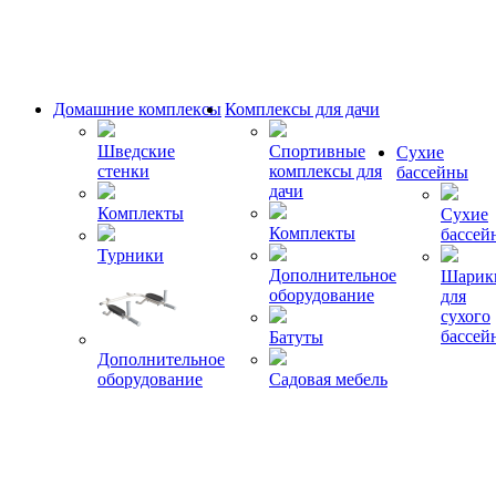
Домашние комплексы
Комплексы для дачи
Шведские
Спортивные
Сухие
стенки
комплексы для
бассейны
дачи
Комплекты
Сухие
Комплекты
бассей
Турники
Дополнительное
Шарик
оборудование
для
сухого
бассей
Батуты
Дополнительное
оборудование
Садовая мебель