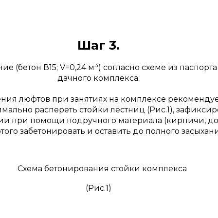
Шаг 3.
3
е (бетон В15; V=0,24 м
) согласно схеме из паспорт
дачного комплекса.
ния люфтов при занятиях на комплексе рекомендуе
мально распереть стойки лестниц (Рис.1), зафиксиро
и при помощи подручного материала (кирпичи, доски
этого забетонировать и оставить до полного засыхани
(Рис.1)