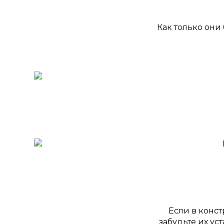
Как только они
Если в конс
забудьте их ус