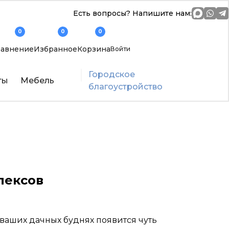
Есть вопросы? Напишите нам:
0
0
0
авнение
Избранное
Корзина
Войти
Городское
ты
Мебель
благоустройство
лексов
 ваших дачных буднях появится чуть