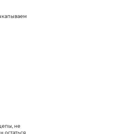
выкапываем
цепы, не
н остаться