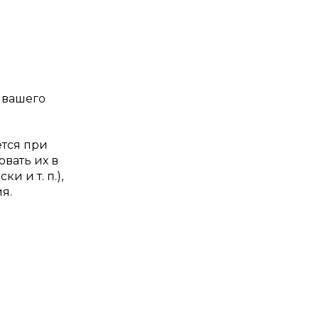
а вашего
тся при
вать их в
 и т. п.),
я.