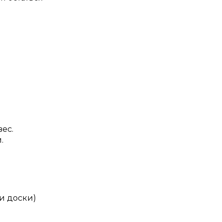
ес.
.
и доски)