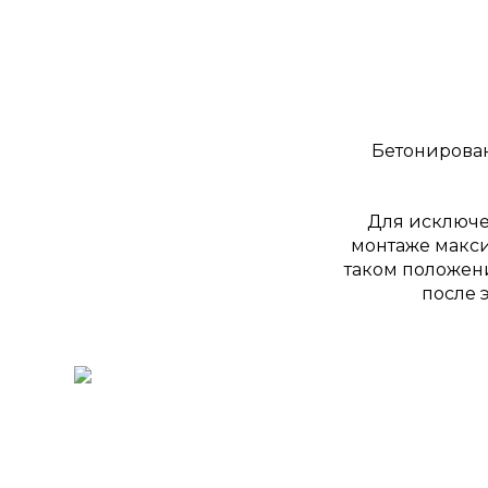
Бетонировани
Для исключе
монтаже макси
таком положени
после 