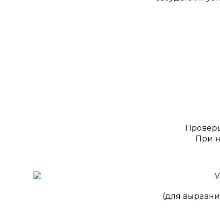
Проверь
При н
(для выравни