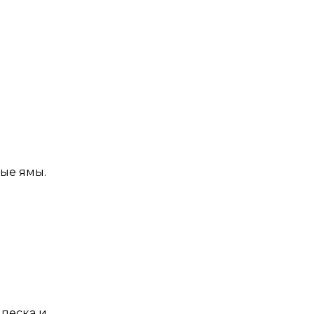
ые ямы.
 песка и