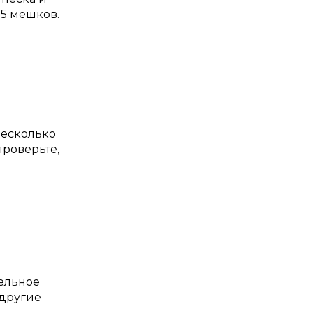
-5 мешков.
несколько
роверьте,
тельное
 другие