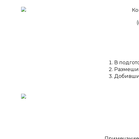
В подгот
Размешив
Добившис
Примечание. 