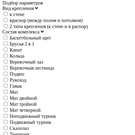
Подбор параметров
Вид крепления
к стене
враспор (между полом и потолком)
2 типа крепления (к стене и в распор)
Состав комплекса
Баскетбольный щит
Брусья 2 в 1
Канат
Кольца
Веревочный лаз
Веревочная лестница
Подвес
Рукоход
Гамак
Мат
Мат двойной
Мат тройной
Мат четверной
Неподвижный турник
Подвижный турник
Скалолаз
Трапеция