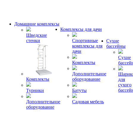
Домашние комплексы
Комплексы для дачи
Шведские
стенки
Спортивные
Сухие
комплексы для
бассейны
дачи
Сухие
Комплекты
бассей
Дополнительное
Шарик
Комплекты
оборудование
для
сухого
бассей
Турники
Батуты
Дополнительное
Садовая мебель
оборудование