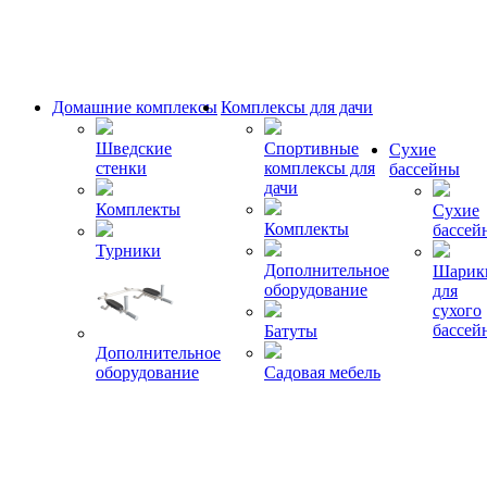
Домашние комплексы
Комплексы для дачи
Шведские
Спортивные
Сухие
стенки
комплексы для
бассейны
дачи
Комплекты
Сухие
Комплекты
бассей
Турники
Дополнительное
Шарик
оборудование
для
сухого
бассей
Батуты
Дополнительное
оборудование
Садовая мебель