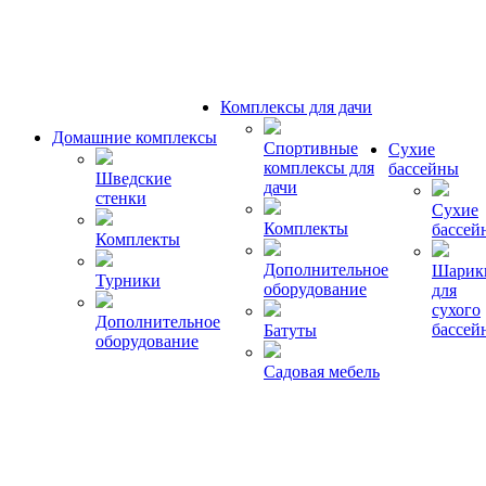
Комплексы для дачи
Домашние комплексы
Спортивные
Сухие
комплексы для
бассейны
Шведские
дачи
стенки
Сухие
Комплекты
бассей
Комплекты
Дополнительное
Шарик
Турники
оборудование
для
сухого
Дополнительное
бассей
Батуты
оборудование
Садовая мебель