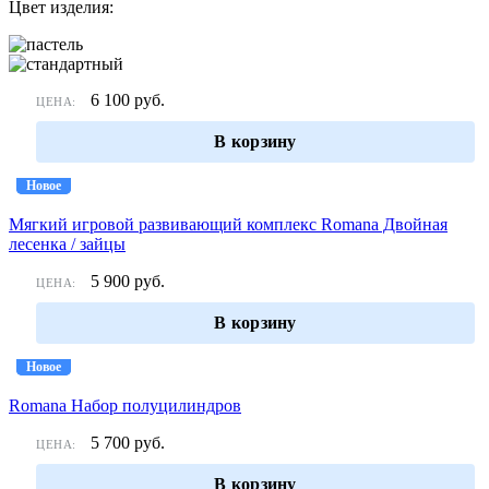
Цвет изделия:
6 100
руб.
ЦЕНА:
В корзину
Новое
Новое
Мягкий игровой развивающий комплекс Romana Двойная
лесенка / зайцы
5 900
руб.
ЦЕНА:
В корзину
Новое
Новое
Romana Набор полуцилиндров
5 700
руб.
ЦЕНА:
В корзину