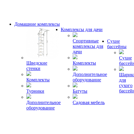
Домашние комплексы
Комплексы для дачи
Спортивные
Сухие
комплексы для
бассейны
дачи
Сухие
Шведские
Комплекты
бассей
стенки
Дополнительное
Шарик
Комплекты
оборудование
для
сухого
бассей
Турники
Батуты
Дополнительное
Садовая мебель
оборудование