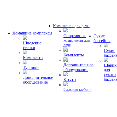
Комплексы для дачи
Домашние комплексы
Спортивные
Сухие
комплексы для
бассейны
Шведские
дачи
стенки
Сухие
Комплекты
бассей
Комплекты
Дополнительное
Шарик
Турники
оборудование
для
сухого
Дополнительное
бассей
Батуты
оборудование
Садовая мебель