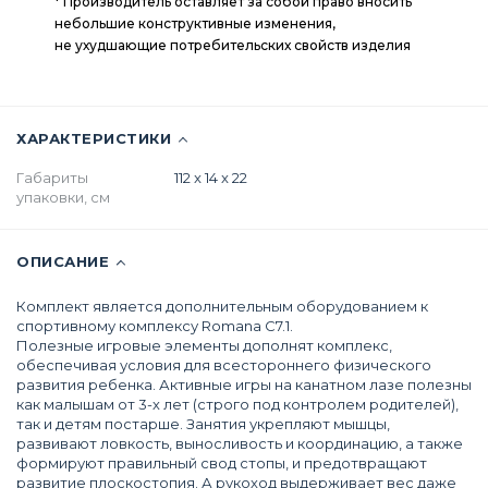
* Производитель оставляет за собой право вносить
небольшие конструктивные изменения,
не ухудшающие потребительских свойств изделия
ХАРАКТЕРИСТИКИ
Габариты
112 x 14 x 22
упаковки, см
Комплект является дополнительным оборудованием к
спортивному комплексу Romana С7.1.
Полезные игровые элементы дополнят комплекс,
обеспечивая условия для всестороннего физического
развития ребенка. Активные игры на канатном лазе полезны
как малышам от 3-х лет (строго под контролем родителей),
так и детям постарше. Занятия укрепляют мышцы,
развивают ловкость, выносливость и координацию, а также
формируют правильный свод стопы, и предотвращают
развитие плоскостопия. А рукоход выдерживает вес даже