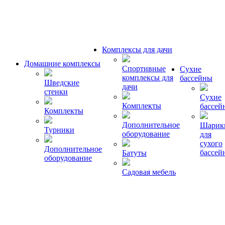
Комплексы для дачи
Домашние комплексы
Спортивные
Сухие
комплексы для
бассейны
Шведские
дачи
стенки
Сухие
Комплекты
бассей
Комплекты
Дополнительное
Шарик
Турники
оборудование
для
сухого
Дополнительное
бассей
Батуты
оборудование
Садовая мебель