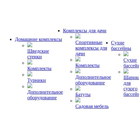
Комплексы для дачи
Домашние комплексы
Спортивные
Сухие
комплексы для
бассейны
Шведские
дачи
стенки
Сухие
Комплекты
бассей
Комплекты
Дополнительное
Шарик
Турники
оборудование
для
сухого
Дополнительное
бассей
Батуты
оборудование
Садовая мебель